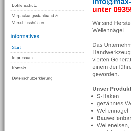
info@max-
Bohlenschutz
unter 0935
Verpackungsstahlband &
Wir sind Herst
Verschlusshülsen
Wellennägel
Informatives
Das Unternehm
Start
Handwerkzeugen
Impressum
vierten Generat
einem der führ
Kontakt
geworden.
Datenschutzerklärung
Unser Produkt
S-Haken
gezähntes W
Wellennägel
Bauwellenban
Welleneisen,