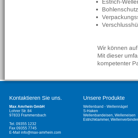
Estrich-Welle
Bohlenschut
Verpackungs
Verschlusshü
Wir können auf
Mit dieser umfa
kompetenter Par
Kontaktieren Sie uns.
Unsere Produkte
Max Amrhein GmbH
Wellenband - Wellennägel
Lohrer Str. 84
S-Haken
97833 Frammersbach
Wellenbandeisen, Welleneisen
Estrichklammer, Wellenverbinde
Tel. 09355 1232
Fax 09355 7745
E-Mail
info@max-amrhein.com